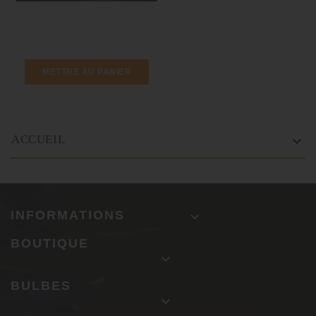
METTRE AU PANIER
ACCUEIL

INFORMATIONS

BOUTIQUE

BULBES
