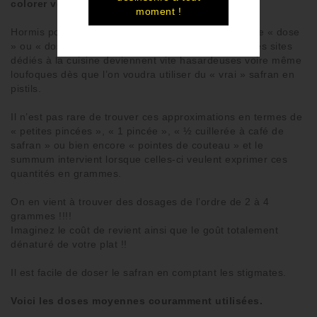
colorer vos plats.
moment !
Hormis pour le
safran en poudre
où l’on va parler de «
dose
» ou « dosette », les
recettes
trouvées ci et là sur les sites
dédiés à la
cuisine
deviennent vite hasardeuses voire même
loufoques dès que l’on voudra utiliser du «
vrai
»
safran en
pistils
.
Il n’est pas rare de trouver ces approximations en termes de
« petites pincées », « 1 pincée », « ½ cuillerée à café de
safran » ou bien encore « pointes de couteau » et le
summum intervient lorsque celles-ci veulent exprimer ces
quantités en grammes.
On en vient à trouver des dosages de l’ordre de 2 à 4
grammes !!!!
Imaginez le coût de revient ainsi que le goût totalement
dénaturé de votre plat !!
Il est
facile de doser le safran
en
comptant les stigmates
.
Voici les doses moyennes couramment utilisées.