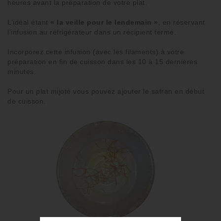
heures avant la préparation de votre plat.
L’idéal étant
« la veille pour le lendemain »
, en réservant
l’infusion au réfrigérateur dans un récipient fermé.
Incorporez cette
infusion
(avec les filaments) à votre
préparation en
fin de cuisson
dans les 10 à 15 dernières
minutes.
Pour un
plat mijoté
vous pouvez ajouter le
safran
en début
de cuisson.