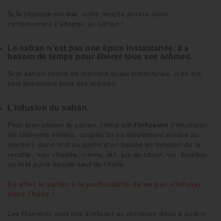
Si la réponse est
oui
, votre
recette
pourra alors
certainement s’adapter au
safran
!
Le safran n’est pas une épice instantanée, il a
besoin de temps pour libérer tous ses arômes.
Si le safran colore de manière quasi instantanée, il en est
tout autrement pour ses arômes.
L’infusion du safran.
Pour
bien utiliser le safran
, l'idéal est
l'infusion
(
réhydrater
les filaments
entiers, coupés fin ou idéalement écrasé au
mortier), dans tout ou partie d’un
liquide
en fonction de la
recette :
eau chaude
,
crème
,
lait
,
jus de citron
,
vin
,
bouillon
ou tout autre liquide sauf de l'huile.
En effet le safran à la particularité de ne pas s'infuser
dans l'huile !
Les
filaments
sont mis à
infuser
au minimum deux à quatre