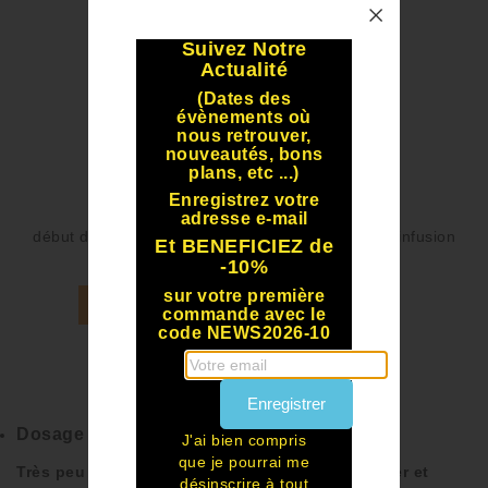
Suivez Notre
Actualité
(Dates des
évènements où
nous retrouver,
nouveautés, bons
plans, etc ...)
Enregistrez votre
adresse e-mail
début de l'infusion du safran et après 4 heures d'infusion
Et BENEFICIEZ de
-10%
sur votre première
METTRE DU SAFRAN AU PANIER !!
commande avec le
code NEWS2026-10
JE VEUX CULTIVER MON SAFRAN !!
Enregistrer
Dosage du safran :
J'ai bien compris
que je pourrai me
Très peu de safran en pistils suffit pour parfumer et
désinscrire à tout