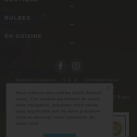

BULBES

EN CUISINE

Mentions légales
C G V
Confidentialité
Politique des cookies
Nous contacter
Nous utilisons des cookies (petits fichiers
Safran d’Oc - Copyright © 2018 - 2026 - All Right
texte). Ces cookies permettent de suivre
Reserved
votre navigation, actualiser votre panier,
vous reconnaitre lors de votre prochaine
visite et sécuriser votre connexion.
En
savoir plus.