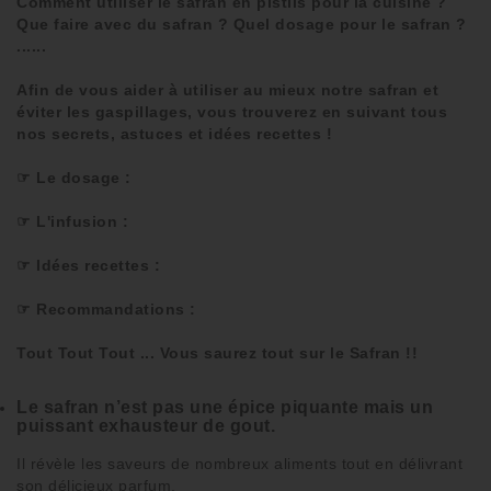
Comment utiliser le safran en pistils pour la cuisine ?
Que faire avec du safran ? Quel dosage pour le safran ?
......
Afin de vous aider à utiliser au mieux notre safran et
éviter les gaspillages, vous trouverez en suivant tous
nos secrets, astuces et idées recettes !
☞ Le dosage :
☞ L'infusion :
☞ Idées recettes :
☞ Recommandations :
Tout Tout Tout ... Vous saurez tout sur le Safran !!
Le safran n’est pas une épice piquante mais un
puissant exhausteur de gout.
Il révèle les
saveurs
de nombreux aliments tout en délivrant
son
délicieux parfum
.