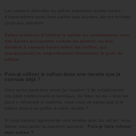
Les
saveurs délicates
du
safran
autorisent toutes sortes
d’
associations
aussi bien
salées
que
sucrées
, de vos
entrées
jusqu’aux
desserts
.
Evitez toutefois d’utiliser le safran en combinaison avec
des épices puissantes comme du piment, ou des
denrées à saveurs fortes telles les truffes, qui
masqueraient ou emporteraient totalement le goût du
safran.
Puis-je utiliser le safran dans une recette que je
connais déjà ?
Vous aurez peut-être envie (je l’espère !) de (re)découvrir
vos
plats traditionnels
et familiaux,
de fêtes
ou de « tous les
jours » réhaussé et
sublimé
, mais vous ne savez pas si le
safran
pourra se prêter à
votre recette
?
Si vous désirez
agrémenter
une
recette avec du safran
, vous
devez vous poser la question suivante :
Puis-je faire infuser
mon safran ?