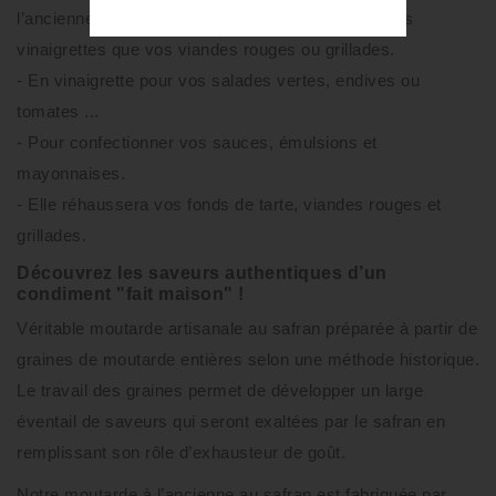
l’ancienne vous accompagnera aussi bien pour vos
vinaigrettes que vos viandes rouges ou grillades.
- En vinaigrette pour vos salades vertes, endives ou
tomates ...
- Pour confectionner vos sauces, émulsions et
mayonnaises.
- Elle réhaussera vos fonds de tarte, viandes rouges et
grillades.
Découvrez les saveurs authentiques d’un
condiment "fait maison" !
Véritable moutarde artisanale au safran préparée à partir de
graines de moutarde entières selon une méthode historique.
Le travail des graines permet de développer un large
éventail de saveurs qui seront exaltées par le safran en
remplissant son rôle d’exhausteur de goût.
Notre moutarde à l’ancienne au safran est fabriquée par