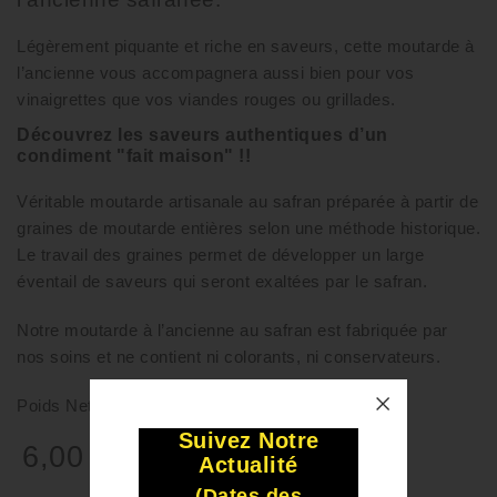
Légèrement piquante et riche en saveurs, cette moutarde à
l’ancienne vous accompagnera aussi bien pour vos
vinaigrettes que vos viandes rouges ou grillades.
Découvrez les saveurs authentiques d’un
condiment "fait maison" !!
Véritable moutarde artisanale au safran préparée à partir de
graines de moutarde entières selon une méthode historique.
Le travail des graines permet de développer un large
éventail de saveurs qui seront exaltées par le safran.
Notre moutarde à l’ancienne au safran est fabriquée par
nos soins et ne contient ni colorants, ni conservateurs.
Poids Net : 100 Gr
Suivez Notre
6,00 €
TTC
Actualité
(Dates des